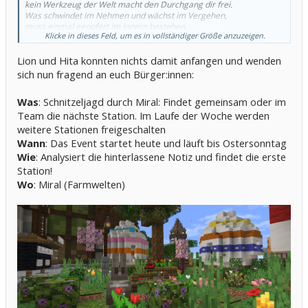
kein Werkzeug der Welt macht den Durchgang dir frei.
Was schwindet im Nehmen und wächst im Vergehen,
muss einmal geopfert im Innern bestehen.
Klicke in dieses Feld, um es in vollständiger Größe anzuzeigen.
Erst wenn nichts mehr fehlt und doch etwas verlor’n,
wird unter den Füßen ein neuer Weg gebor’n."
Lion und Hita konnten nichts damit anfangen und wenden
sich nun fragend an euch Bürger:innen:
Was
: Schnitzeljagd durch Miral: Findet gemeinsam oder im
Team die nächste Station. Im Laufe der Woche werden
weitere Stationen freigeschalten
Wann
: Das Event startet heute und läuft bis Ostersonntag
Wie
: Analysiert die hinterlassene Notiz und findet die erste
Station!
Wo
: Miral (Farmwelten)