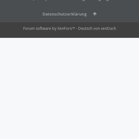
Datenschutzerklärung
Forum software by XenForo™
-
Deutsch von xenDach