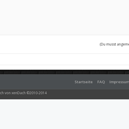
(Du musst angemel
Startseite
FAQ
Impressu
ch von xenDach
©2010-2014