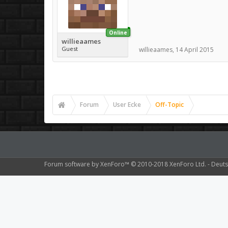
Online
willieaames
Guest
willieaames
,
14 April 2015
Forum
User Ecke
Off-Topic
Forum software by XenForo™
© 2010-2018 XenForo Ltd.
-
Deuts