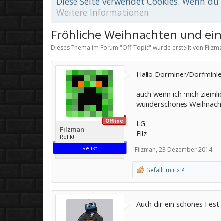
Diese Seite verwendet Cookies. Wenn du d
Weitere Informationen
Fröhliche Weihnachten und ei
Dieses Thema im Forum "
Off-Topic
" wurde erstellt von
Filzm
Hallo Dorminer/Dorfminle
auch wenn ich mich zieml
wunderschönes Weihnachts
Offline
LG
Filzman
Filz
Relikt
Relikt
Filzman
,
23 Dezember 2014
Gefällt mir x
4
Auch dir ein schönes Fest