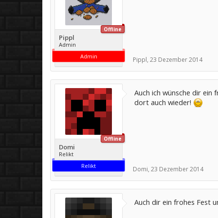
Offline
Pippl
Admin
Admin
Pippl
,
23 Dezember 2014
Auch ich wünsche dir ein f
dort auch wieder!
Offline
Domi
Relikt
Relikt
Domi
,
23 Dezember 2014
Auch dir ein frohes Fest 