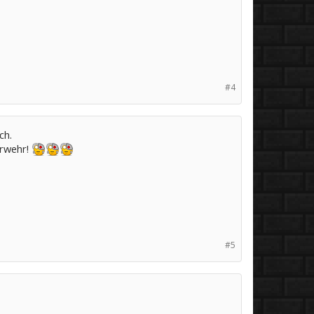
#4
ch.
erwehr!
#5