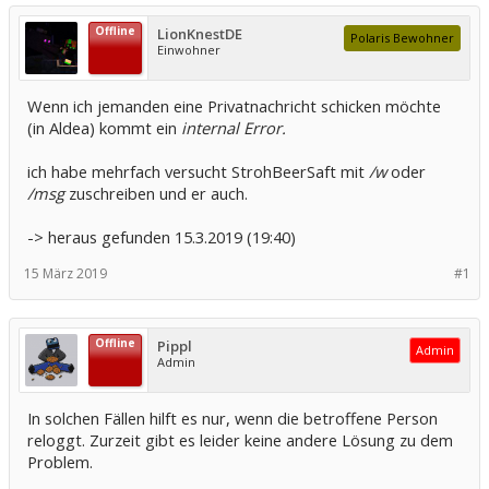
Offline
LionKnestDE
Polaris Bewohner
Einwohner
Wenn ich jemanden eine Privatnachricht schicken möchte
(in Aldea) kommt ein
internal Error.
ich habe mehrfach versucht StrohBeerSaft mit
/w
oder
/msg
zuschreiben und er auch.
-> heraus gefunden 15.3.2019 (19:40)
15 März 2019
#1
Offline
Pippl
Admin
Admin
In solchen Fällen hilft es nur, wenn die betroffene Person
reloggt. Zurzeit gibt es leider keine andere Lösung zu dem
Problem.