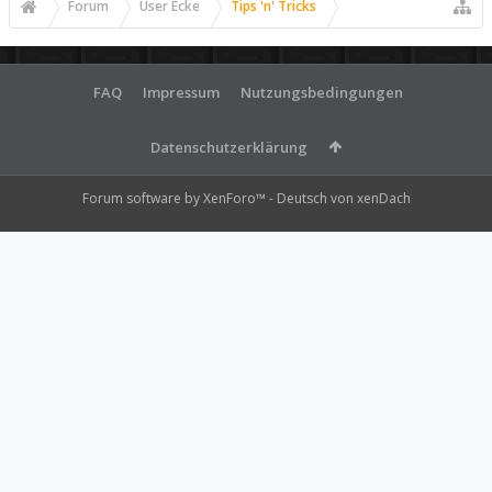
Forum
User Ecke
Tips 'n' Tricks
FAQ
Impressum
Nutzungsbedingungen
Datenschutzerklärung
Forum software by XenForo™
-
Deutsch von xenDach