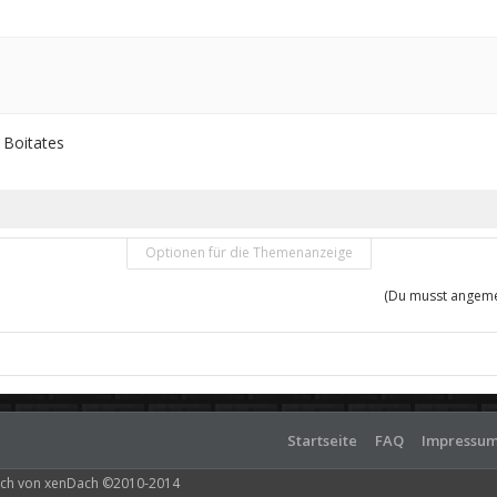
 Boitates
Optionen für die Themenanzeige
(Du musst angemel
Startseite
FAQ
Impressu
ch von xenDach
©2010-2014