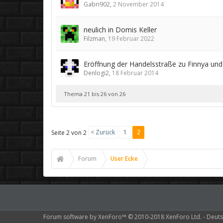
Gabri902
,
2 November 2014
neulich in Domis Keller
Filzman
,
19 Februar 2022
Eröffnung der Handelsstraße zu Finnya und
Denlogi2
,
18 Februar 2014
Thema 21 bis 26 von 26
< Zurück
1
2
Seite 2 von 2
Forum
User Ecke
Forum software by XenForo™
© 2010-2018 XenForo Ltd.
-
Deuts