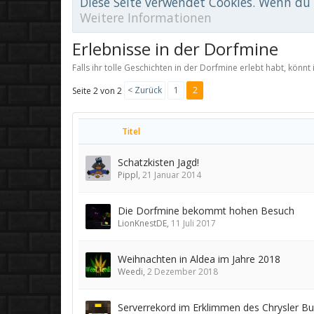
Diese Seite verwendet Cookies. Wenn du d
Weitere Informationen
Erlebnisse in der Dorfmine
Falls ihr tolle Geschichten in der Dorfmine erlebt habt, könnt
< Zurück
1
2
Seite 2 von 2
Titel
Schatzkisten Jagd!
Pippl
,
21 Januar 2014
Die Dorfmine bekommt hohen Besuch
LionKnestDE
,
11 Juli 2017
Weihnachten in Aldea im Jahre 2018
Weedi
,
2 Dezember 2018
Serverrekord im Erklimmen des Chrysler Bui