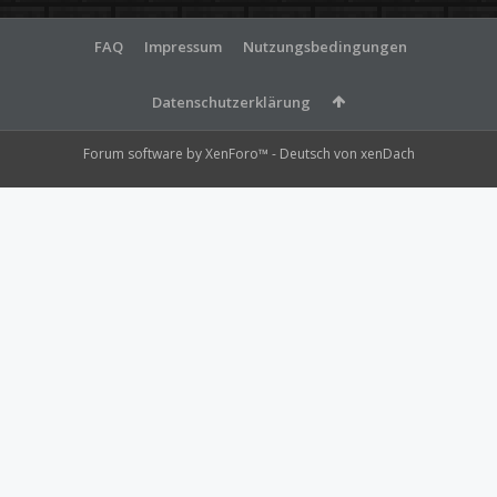
FAQ
Impressum
Nutzungsbedingungen
Datenschutzerklärung
Forum software by XenForo™
-
Deutsch von xenDach