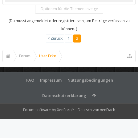
Optionen für die Themenanzeige
(Du musst angemeldet oder registriert sein, um Beiträge verfassen zu
können. )
< Zurück
1
2
Forum
User Ecke
FAQ
Impressum
Nutzungsbedingungen
Datenschutzerklärung
Forum software by XenForo™
-
Deutsch von xenDach