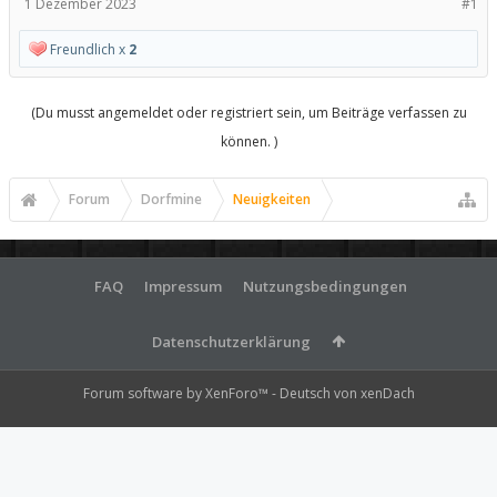
1 Dezember 2023
#1
Freundlich x
2
(Du musst angemeldet oder registriert sein, um Beiträge verfassen zu
können. )
Forum
Dorfmine
Neuigkeiten
FAQ
Impressum
Nutzungsbedingungen
Datenschutzerklärung
Forum software by XenForo™
-
Deutsch von xenDach