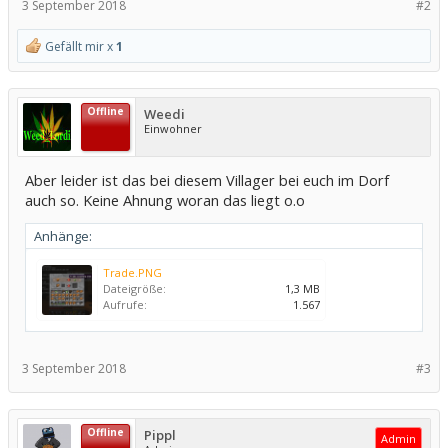
3 September 2018
#2
Gefällt mir x
1
Offline
Weedi
Einwohner
Aber leider ist das bei diesem Villager bei euch im Dorf
auch so. Keine Ahnung woran das liegt o.o
Anhänge:
Trade.PNG
Dateigröße:
1,3 MB
Aufrufe:
1.567
3 September 2018
#3
Offline
Pippl
Admin