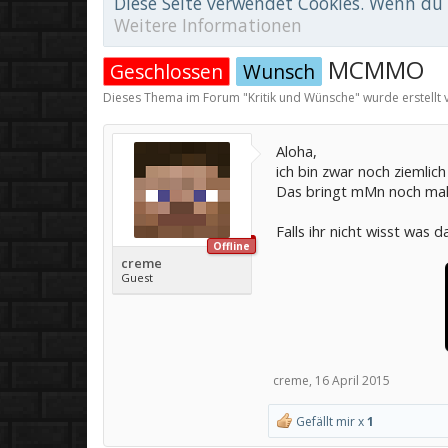
Diese Seite verwendet Cookies. Wenn du d
Weitere Informationen
MCMMO
Geschlossen
Wunsch
Dieses Thema im Forum "
Kritik und Wünsche
" wurde erstellt
Aloha,
ich bin zwar noch ziemlic
Das bringt mMn noch mal 
Falls ihr nicht wisst was d
Offline
creme
Guest
creme
,
16 April 2015
Gefällt mir x
1