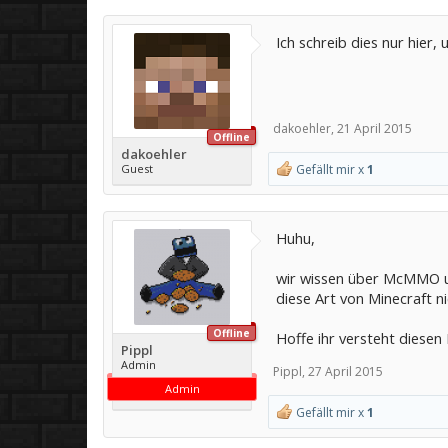
Ich schreib dies nur hier
dakoehler
,
21 April 2015
Offline
dakoehler
Guest
Gefällt mir x
1
Huhu,
wir wissen über McMMO un
diese Art von Minecraft n
Offline
Hoffe ihr versteht diese
Pippl
Admin
Pippl
,
27 April 2015
Admin
Gefällt mir x
1