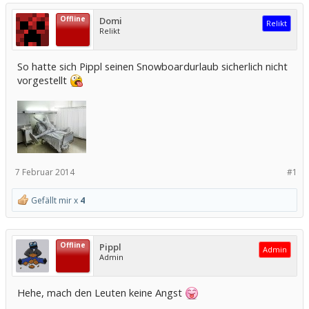
Offline
Domi
Relikt
Relikt
So hatte sich Pippl seinen Snowboardurlaub sicherlich nicht
vorgestellt
7 Februar 2014
#1
Gefällt mir x
4
Offline
Pippl
Admin
Admin
Hehe, mach den Leuten keine Angst