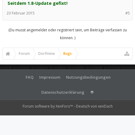
Seitdem 1.8-Update gefixt!
23 Februar 2015
#5
(Du musst angemeldet oder registriert sein, um Beiträge verfassen zu
können. )
Forum
Dorfmine
Bugs
FAQ
Impressum
Nutzungsbedingungen
Datenschutzerklärung
Forum software by XenForo™
-
Deutsch von xenDach