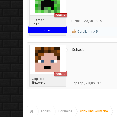
Offline
Filzman
Filzman
,
20 Juni 2015
Relikt
Relikt
Gefällt mir x
5
Schade
Offline
CopTop.
Einwohner
CopTop.
,
20 Juni 2015
Forum
Dorfmine
Kritik und Wünsche