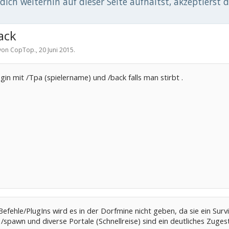
ich weiterhin auf dieser Seite aufhältst, akzeptierst 
ack
 von
CopTop.
,
20 Juni 2015
.
gin mit /Tpa (spielername) und /back falls man stirbt .
fehle/PlugIns wird es in der Dorfmine nicht geben, da sie ein Surviv
spawn und diverse Portale (Schnellreise) sind ein deutliches Zugestä