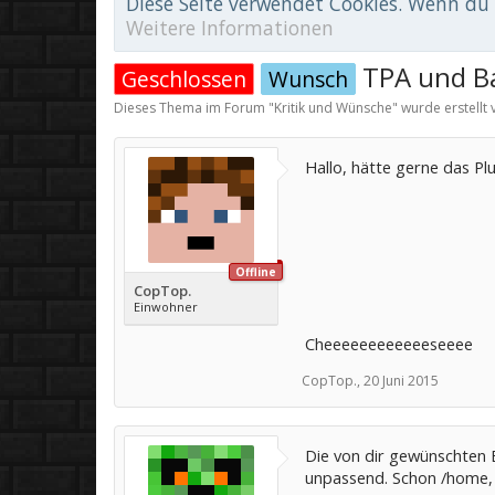
Diese Seite verwendet Cookies. Wenn du d
Weitere Informationen
TPA und B
Geschlossen
Wunsch
Dieses Thema im Forum "
Kritik und Wünsche
" wurde erstellt
Hallo, hätte gerne das Plu
Offline
CopTop.
Einwohner
Cheeeeeeeeeeeeseeee
CopTop.
,
20 Juni 2015
Die von dir gewünschten Be
unpassend. Schon /home, /